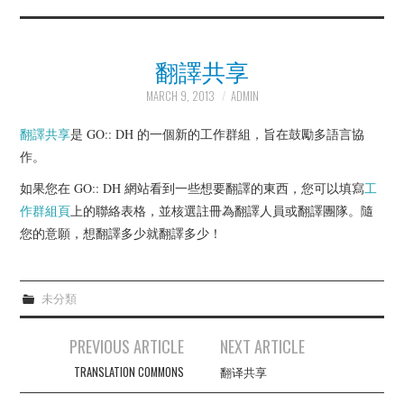
ABOUT
翻譯共享
CURRENT BYLAWS
MARCH 9, 2013
ADMIN
EXECUTIVE BOARD
翻譯共享
是 GO:: DH 的一個新的工作群組，旨在鼓勵多語言協
作。
JOIN
如果您在 GO:: DH 網站看到一些想要翻譯的東西，您可以填寫
工
作群組頁
上的聯絡表格，並核選註冊為翻譯人員或翻譯團隊。隨
NEWS
您的意願，想翻譯多少就翻譯多少！
WORKING GROUPS &
未分類
INITIATIVES
Post
PREVIOUS ARTICLE
NEXT ARTICLE
GO::DH CONVERSATIONS
navigation
TRANSLATION COMMONS
翻译共享
MINIMAL COMPUTING