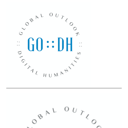
GLOCOLLAB
TRANSLATION INITIATIVES
GO::DH PODCASTS
PAST INITIATIVES
AROUND DH IN 80 DAYS
THE REWRITING
WIKIPEDIA PROJECT
(2013)